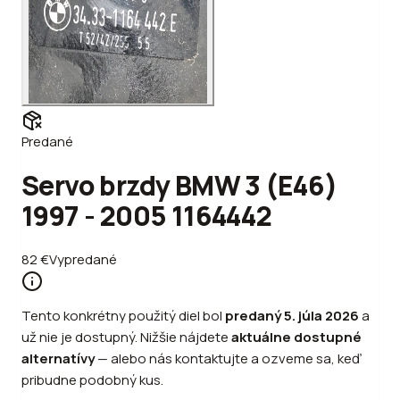
Predané
Servo brzdy BMW 3 (E46)
1997 - 2005 1164442
82
€
Vypredané
Tento konkrétny použitý diel bol
predaný
5. júla 2026
a
už nie je dostupný. Nižšie nájdete
aktuálne dostupné
alternatívy
—
alebo
nás kontaktujte a ozveme sa, keď
pribudne podobný kus.