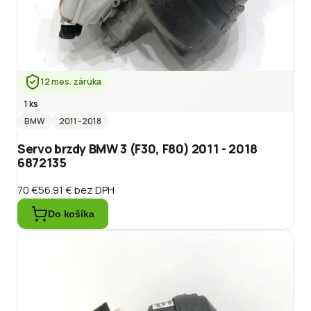
12 mes. záruka
1 ks
BMW
2011
–2018
Servo brzdy BMW 3 (F30, F80) 2011 - 2018
6872135
70 €
56.91 €
bez DPH
Do košíka