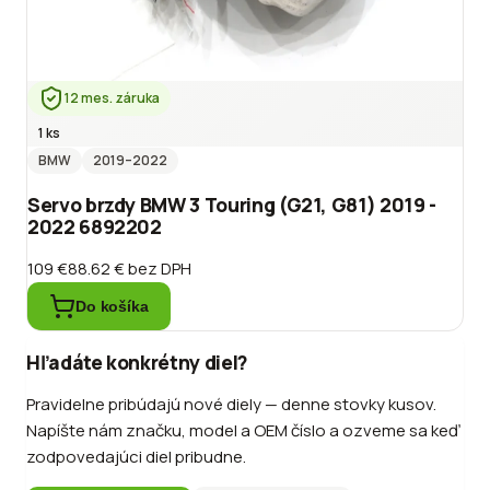
12 mes. záruka
1 ks
BMW
2019
–2022
Servo brzdy BMW 3 Touring (G21, G81) 2019 -
2022 6892202
109 €
88.62 €
bez DPH
Do košíka
Hľadáte konkrétny diel?
Pravidelne pribúdajú nové diely — denne stovky kusov.
Napíšte nám značku, model a OEM číslo a ozveme sa keď
zodpovedajúci diel pribudne.