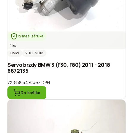
12 mes. záruka
1 ks
BMW
2011
–2018
Servo brzdy BMW 3 (F30, F80) 2011 - 2018
6872135
72 €
58.54 €
bez DPH
Do košíka