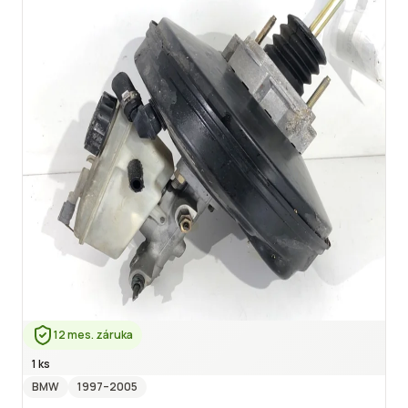
12 mes. záruka
1 ks
BMW
1997
–2005