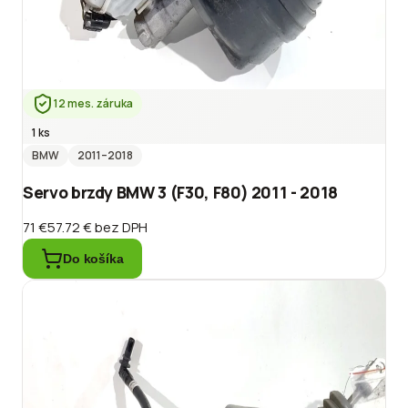
12 mes. záruka
1 ks
BMW
2011
–2018
Servo brzdy BMW 3 (F30, F80) 2011 - 2018
71 €
57.72 €
bez DPH
Do košíka