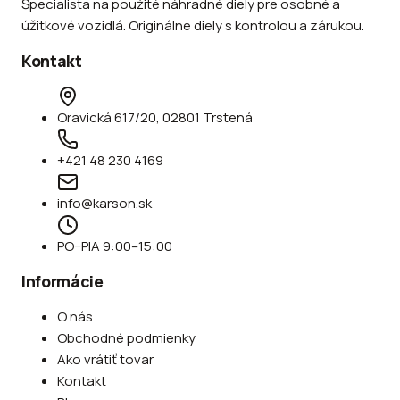
Špecialista na použité náhradné diely pre osobné a
úžitkové vozidlá. Originálne diely s kontrolou a zárukou.
Kontakt
Oravická 617/20, 02801 Trstená
+421 48 230 4169
info@karson.sk
PO–PIA 9:00–15:00
Informácie
O nás
Obchodné podmienky
Ako vrátiť tovar
Kontakt