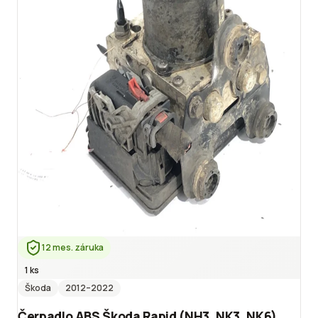
12 mes. záruka
1 ks
Škoda
2012
–2022
Čerpadlo ABS Škoda Rapid (NH3, NK3, NK6)