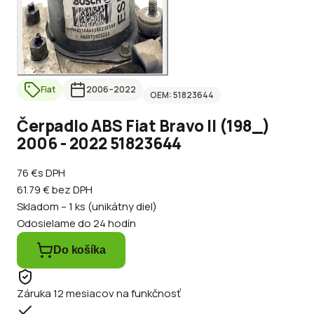
Fiat
2006
–2022
OEM:
51823644
Čerpadlo ABS Fiat Bravo II (198_)
2006 - 2022 51823644
76 €
s DPH
61.79 €
bez DPH
Skladom – 1 ks (unikátny diel)
Odosielame do 24 hodín
Do košíka
Záruka 12 mesiacov na funkčnosť