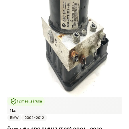
12 mes. záruka
1 ks
BMW
2004
–2012