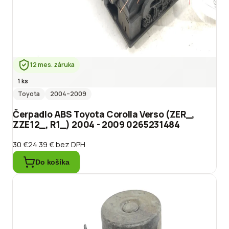
12 mes. záruka
1 ks
Toyota
2004
–2009
Čerpadlo ABS Toyota Corolla Verso (ZER_,
ZZE12_, R1_) 2004 - 2009 0265231484
30 €
24.39 €
bez DPH
Do košíka