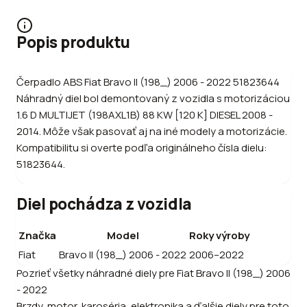
Popis produktu
Čerpadlo ABS Fiat Bravo II (198_) 2006 - 2022 51823644
Náhradný diel bol demontovaný z vozidla s motorizáciou
1.6 D MULTIJET (198AXL1B) 88 KW [120 K] DIESEL 2008 -
2014. Môže však pasovať aj na iné modely a motorizácie.
Kompatibilitu si overte podľa originálneho čísla dielu:
51823644.
Diel pochádza z vozidla
Značka
Model
Roky výroby
Fiat
Bravo II (198_) 2006 - 2022
2006–2022
Pozrieť všetky náhradné diely pre
Fiat
Bravo II (198_) 2006
- 2022
Brzdy, motor, karoséria, elektronika a ďalšie diely pre toto