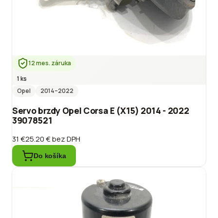
12 mes. záruka
1 ks
Opel
2014
–2022
Servo brzdy Opel Corsa E (X15) 2014 - 2022
39078521
31 €
25.20 €
bez DPH
Do košíka