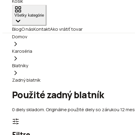
Košík
Všetky kategórie
Blog
O nás
Kontakt
Ako vrátiť tovar
Domov
Karoséria
Blatníky
Zadný blatník
Použité zadný blatník
0
diely
skladom
.
Originálne použité diely so zárukou 12 mes
Filtre