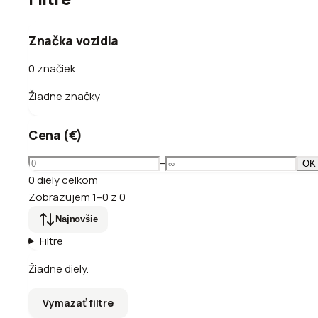
Značka vozidla
0 značiek
Žiadne značky
Cena (€)
–
OK
0
diely
celkom
Zobrazujem
1
–
0
z
0
Najnovšie
Filtre
Žiadne diely.
Vymazať filtre