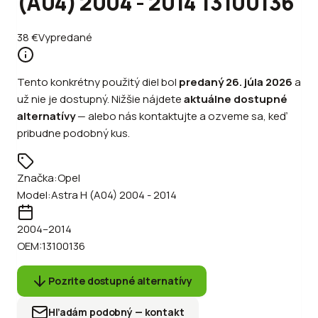
(A04) 2004 - 2014 13100136
38
€
Vypredané
Tento konkrétny použitý diel bol
predaný
26. júla 2026
a
už nie je dostupný. Nižšie nájdete
aktuálne dostupné
alternatívy
—
alebo
nás kontaktujte a ozveme sa, keď
pribudne podobný kus.
Značka:
Opel
Model:
Astra H (A04) 2004 - 2014
2004
–2014
OEM:
13100136
Pozrite dostupné alternatívy
Hľadám podobný — kontakt