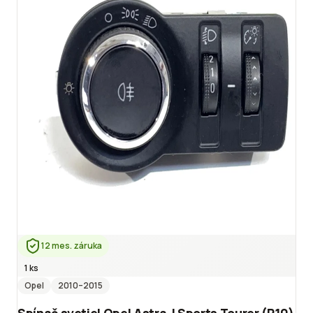
12 mes. záruka
1 ks
Opel
2010
–2015