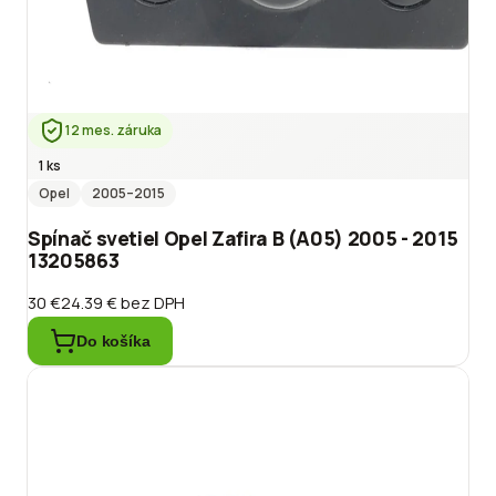
12 mes. záruka
1 ks
Opel
2005
–2015
Spínač svetiel Opel Zafira B (A05) 2005 - 2015
13205863
30 €
24.39 €
bez DPH
Do košíka