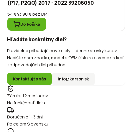
(P17, P2QO) 2017 - 2022 39208050
54 €
43.90 €
bez DPH
Do košíka
Hľadáte konkrétny diel?
Pravidelne pribúdajú nové diely — denne stovky kusov.
Napíšte nám značku, model a OEM číslo a ozveme sa keď
zodpovedajúci diel pribudne.
Kontaktujte nás
info@karson.sk
Záruka 12 mesiacov
Na funkčnosť dielu
Doručenie 1–3 dni
Po celom Slovensku