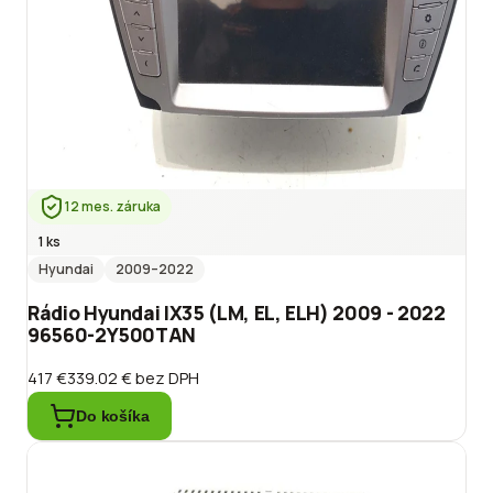
12 mes. záruka
1 ks
Hyundai
2009
–2022
Rádio Hyundai IX35 (LM, EL, ELH) 2009 - 2022
96560-2Y500TAN
417 €
339.02 €
bez DPH
Do košíka