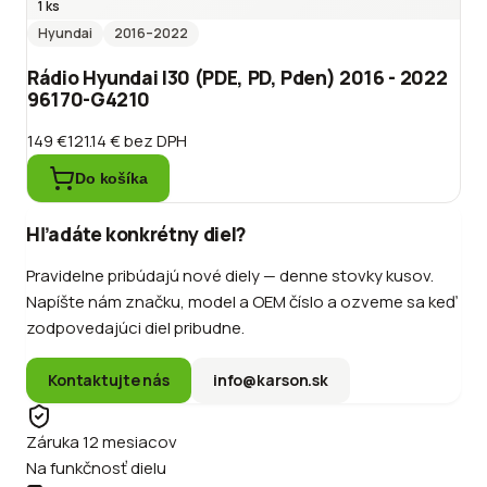
1 ks
Hyundai
2016
–2022
Rádio Hyundai I30 (PDE, PD, Pden) 2016 - 2022
96170-G4210
149 €
121.14 €
bez DPH
Do košíka
Hľadáte konkrétny diel?
Pravidelne pribúdajú nové diely — denne stovky kusov.
Napíšte nám značku, model a OEM číslo a ozveme sa keď
zodpovedajúci diel pribudne.
Kontaktujte nás
info@karson.sk
Záruka 12 mesiacov
Na funkčnosť dielu