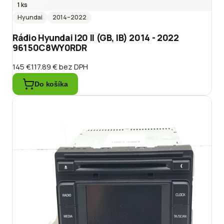
1 ks
Hyundai
2014
–2022
Rádio Hyundai I20 II (GB, IB) 2014 - 2022
96150C8WY0RDR
145 €
117.89 €
bez DPH
Do košíka