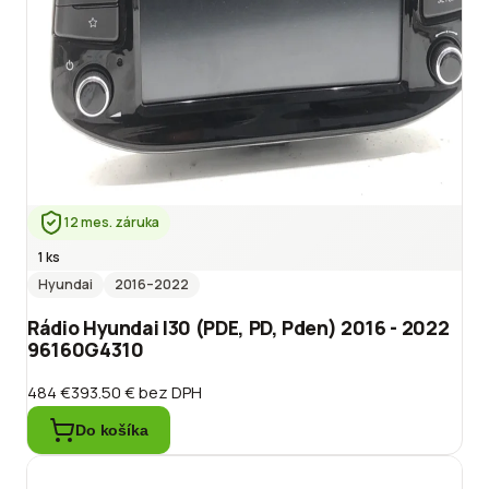
12 mes. záruka
1 ks
Hyundai
2016
–2022
Rádio Hyundai I30 (PDE, PD, Pden) 2016 - 2022
96160G4310
484 €
393.50 €
bez DPH
Do košíka