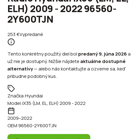
ELH) 2009 - 2022 96560-
2Y600TJN
253
€
Vypredané
Tento konkrétny použitý diel bol
predaný
9. júna 2026
a
už nie je dostupný. Nižšie nájdete
aktuálne dostupné
alternatívy
—
alebo
nás kontaktujte a ozveme sa, keď
pribudne podobný kus.
Značka:
Hyundai
Model:
IX35 (LM, EL, ELH) 2009 - 2022
2009
–2022
OEM:
96560-2Y600TJN