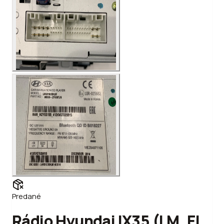
Predané
Rádio Hyundai IX35 (LM, EL,