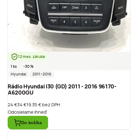
12 mes. záruka
1 ks
−
30
%
Hyundai
2011
–2016
Rádio Hyundai I30 (GD) 2011 - 2016 96170-
A6200GU
24 €
34 €
19.35 €
bez DPH
Odosielame ihneď
Do košíka