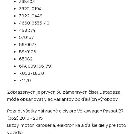
368403
3922L0194
3922L0449
466016355149
498 374
570157
59-0077
59-0128
65082
6PA 009 166-791
7.05271.85.0
74170
Zobrazených je prvých 30 zámenných čísel. Databáza
môže obsahovať viac variantov od ďalších výrobcov.
Pozrieť všetky náhradné diely pre
Volkswagen
Passat B7
(362) 2010 - 2015
Brzdy, motor, karoséria, elektronika a ďalšie diely pre toto
vozidlo.