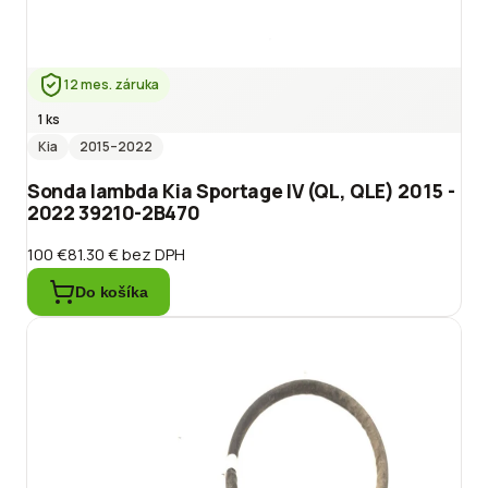
12 mes. záruka
1 ks
Kia
2015
–2022
Sonda lambda Kia Sportage IV (QL, QLE) 2015 -
2022 39210-2B470
100 €
81.30 €
bez DPH
Do košíka