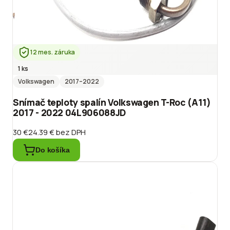
12 mes. záruka
1 ks
Volkswagen
2017
–2022
Snímač teploty spalín Volkswagen T-Roc (A11)
2017 - 2022 04L906088JD
30 €
24.39 €
bez DPH
Do košíka