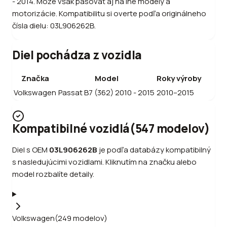
- 2014. Môže však pasovať aj na iné modely a
motorizácie. Kompatibilitu si overte podľa originálneho
čísla dielu: 03L906262B.
Diel pochádza z vozidla
Značka
Model
Roky výroby
Volkswagen
Passat B7 (362) 2010 - 2015
2010–2015
Kompatibilné vozidlá
(
547
modelov
)
Diel s OEM
03L906262B
je podľa databázy kompatibilný
s nasledujúcimi vozidlami. Kliknutím na značku alebo
model rozbalíte detaily.
Volkswagen
(
249
modelov
)