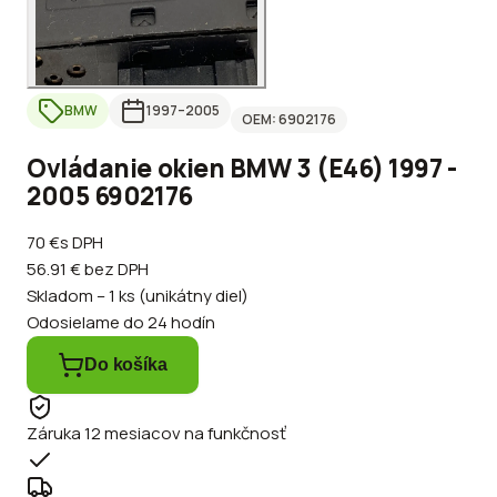
BMW
1997
–2005
OEM:
6902176
Ovládanie okien BMW 3 (E46) 1997 -
2005 6902176
70 €
s DPH
56.91 €
bez DPH
Skladom – 1 ks (unikátny diel)
Odosielame do 24 hodín
Do košíka
Záruka 12 mesiacov na funkčnosť