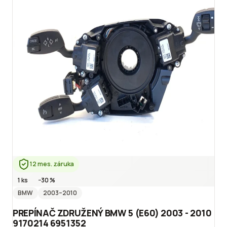
12 mes. záruka
1 ks
−
30
%
BMW
2003
–2010
PREPÍNAČ ZDRUŽENÝ BMW 5 (E60) 2003 - 2010
9170214 6951352