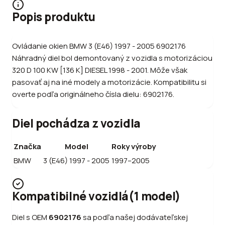
Popis produktu
Ovládanie okien BMW 3 (E46) 1997 - 2005 6902176
Náhradný diel bol demontovaný z vozidla s motorizáciou
320 D 100 KW [136 K] DIESEL 1998 - 2001. Môže však
pasovať aj na iné modely a motorizácie. Kompatibilitu si
overte podľa originálneho čísla dielu: 6902176.
Diel pochádza z vozidla
Značka
Model
Roky výroby
BMW
3 (E46) 1997 - 2005
1997–2005
Kompatibilné vozidlá
(
1
model
)
Diel s OEM
6902176
sa podľa našej dodávateľskej