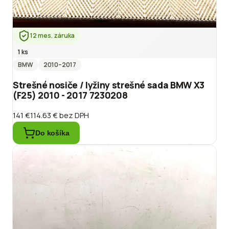
12 mes. záruka
1 ks
BMW
2010
–2017
Strešné nosiče / lyžiny strešné sada BMW X3
(F25) 2010 - 2017 7230208
141 €
114.63 €
bez DPH
Do košíka