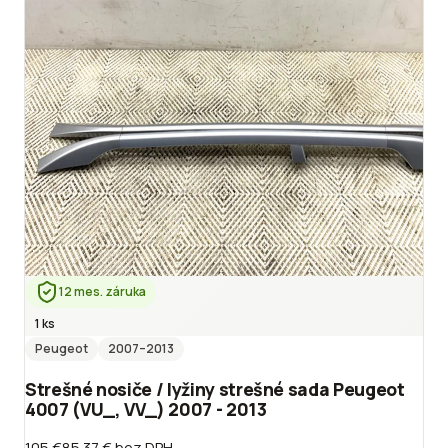
12 mes. záruka
1 ks
Peugeot
2007
–2013
Strešné nosiče / lyžiny strešné sada Peugeot
4007 (VU_, VV_) 2007 - 2013
105 €
85.37 €
bez DPH