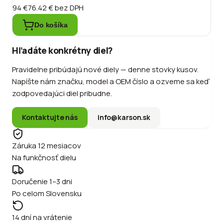
94 €
76.42 €
bez DPH
Do košíka
Hľadáte konkrétny diel?
Pravidelne pribúdajú nové diely — denne stovky kusov.
Napíšte nám značku, model a OEM číslo a ozveme sa keď
zodpovedajúci diel pribudne.
Kontaktujte nás
info@karson.sk
Záruka 12 mesiacov
Na funkčnosť dielu
Doručenie 1–3 dni
Po celom Slovensku
14 dní na vrátenie