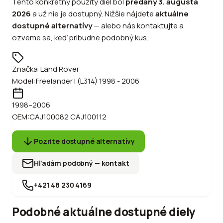
Tento konkrétny použitý diel bol
predaný
3. augusta
2026
a už nie je dostupný. Nižšie nájdete
aktuálne
dostupné alternatívy
—
alebo
nás kontaktujte a
ozveme sa, keď pribudne podobný kus.
Značka:
Land Rover
Model:
Freelander I (L314) 1998 - 2006
1998
–2006
OEM:
CAJ100082 CAJ100112
Pozrite dostupné alternatívy
Hľadám podobný — kontakt
+421 48 230 4169
Podobné aktuálne dostupné diely