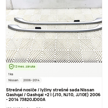
12 mes. záruka
1 ks
Nissan
2006
–2014
Strešné nosiče / lyžiny strešné sada Nissan
Qashqai / Qashqai +2 I (J10, NJ10, JJ10E) 2006
- 2014 73820JD00A