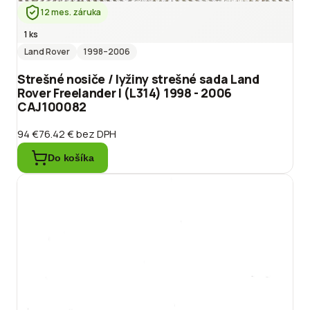
12 mes. záruka
1 ks
Land Rover
1998
–2006
Strešné nosiče / lyžiny strešné sada Land
Rover Freelander I (L314) 1998 - 2006
CAJ100082
94 €
76.42 €
bez DPH
Do košíka