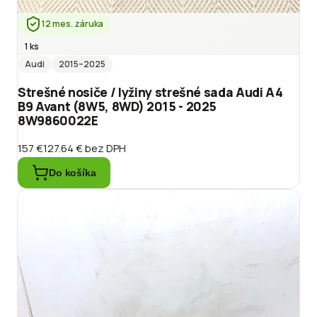
12 mes. záruka
1 ks
Audi
2015
–2025
Strešné nosiče / lyžiny strešné sada Audi A4
B9 Avant (8W5, 8WD) 2015 - 2025
8W9860022E
157 €
127.64 €
bez DPH
Do košíka