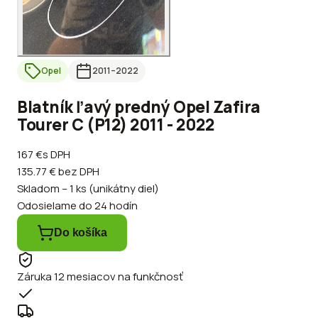
Opel
2011
–2022
Blatník ľavý predný Opel Zafira
Tourer C (P12) 2011 - 2022
167 €
s DPH
135.77 €
bez DPH
Skladom – 1 ks (unikátny diel)
Odosielame do 24 hodín
Do košíka
Záruka 12 mesiacov na funkčnosť