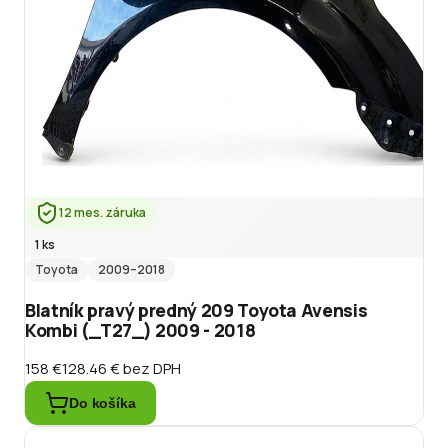
12 mes. záruka
1 ks
Toyota
2009
–2018
Blatník pravý predný 209 Toyota Avensis
Kombi (_T27_) 2009 - 2018
158 €
128.46 €
bez DPH
Do košíka