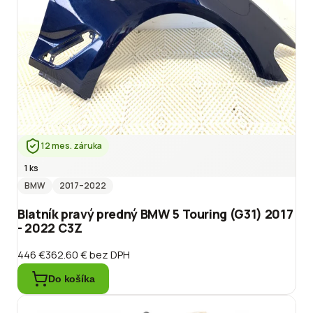
12 mes. záruka
1 ks
BMW
2017
–2022
Blatník pravý predný BMW 5 Touring (G31) 2017
- 2022 C3Z
446 €
362.60 €
bez DPH
Do košíka