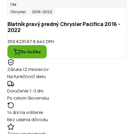
1 ks
Chrysler
2016
–2022
Blatník pravý predný Chrysler Pacifica 2016 -
2022
359 €
291.87 €
bez DPH
Do košíka
Záruka 12 mesiacov
Na funkčnosť dielu
Doručenie 1–3 dni
Po celom Slovensku
14 dní na vrátenie
Bez udania dôvodu
Tisíce spokojných