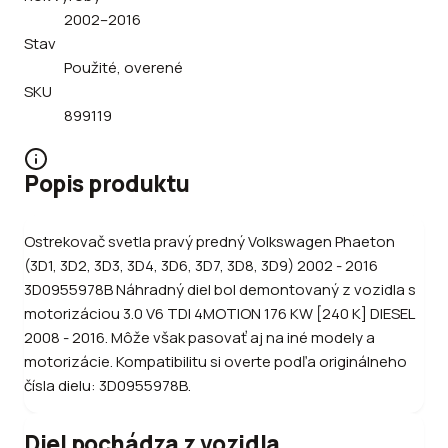
2002–2016
Stav
Použité, overené
SKU
899119
Popis produktu
Ostrekovač svetla pravý predný Volkswagen Phaeton
(3D1, 3D2, 3D3, 3D4, 3D6, 3D7, 3D8, 3D9) 2002 - 2016
3D0955978B Náhradný diel bol demontovaný z vozidla s
motorizáciou 3.0 V6 TDI 4MOTION 176 KW [240 K] DIESEL
2008 - 2016. Môže však pasovať aj na iné modely a
motorizácie. Kompatibilitu si overte podľa originálneho
čísla dielu: 3D0955978B.
Diel pochádza z vozidla