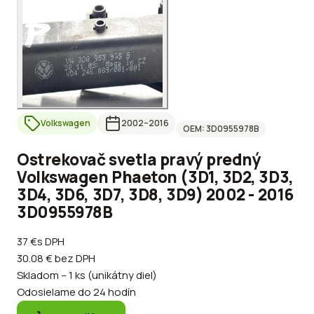
Volkswagen
2002
–2016
OEM:
3D0955978B
Ostrekovač svetla pravý predný
Volkswagen Phaeton (3D1, 3D2, 3D3,
3D4, 3D6, 3D7, 3D8, 3D9) 2002 - 2016
3D0955978B
37 €
s DPH
30.08 €
bez DPH
Skladom – 1 ks (unikátny diel)
Odosielame do 24 hodín