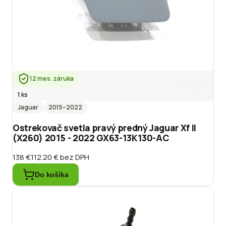
12 mes. záruka
1 ks
Jaguar
2015
–2022
Ostrekovač svetla pravý predný Jaguar Xf II
(X260) 2015 - 2022 GX63-13K130-AC
138 €
112.20 €
bez DPH
Do košíka