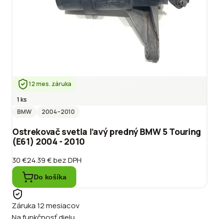
12 mes. záruka
1 ks
BMW
2004
–2010
Ostrekovač svetla ľavý predný BMW 5 Touring
(E61) 2004 - 2010
30 €
24.39 €
bez DPH
Do košíka
Záruka 12 mesiacov
Na funkčnosť dielu