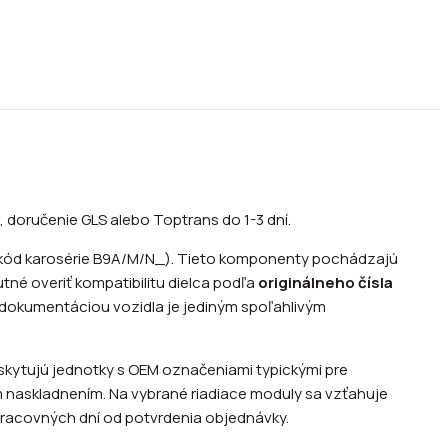
 doručenie GLS alebo Toptrans do 1-3 dní.
 (kód karosérie B9A/M/N_). Tieto komponenty pochádzajú
né overiť kompatibilitu dielca podľa
originálneho čísla
u dokumentáciou vozidla je jediným spoľahlivým
yskytujú jednotky s OEM označeniami typickými pre
m naskladnením. Na vybrané riadiace moduly sa vzťahuje
 pracovných dní od potvrdenia objednávky.