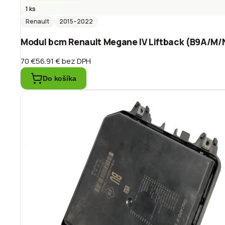
1 ks
Renault
2015
–2022
Modul bcm Renault Megane IV Liftback (B9A/M/
70 €
56.91 €
bez DPH
Do košíka