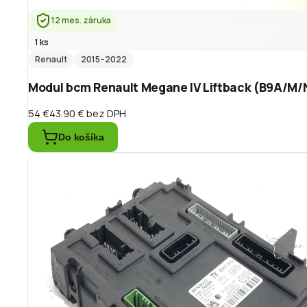
12 mes. záruka
1 ks
Renault
2015
–2022
Modul bcm Renault Megane IV Liftback (B9A/M/
54 €
43.90 €
bez DPH
Do košíka