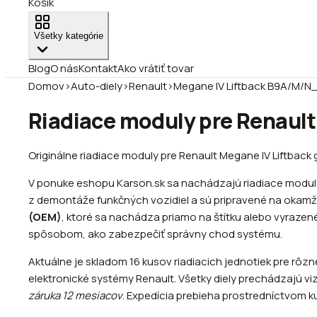
Košík
Všetky kategórie
Blog
O nás
Kontakt
Ako vrátiť tovar
Domov
›
Auto-diely
›
Renault
›
Megane IV Liftback B9A/M/N
Riadiace moduly pre Renaul
Originálne riadiace moduly pre Renault Megane IV Liftback
V ponuke eshopu Karson.sk sa nachádzajú riadiace moduly
z demontáže funkčných vozidiel a sú pripravené na okamži
(OEM)
, ktoré sa nachádza priamo na štítku alebo vyrazen
spôsobom, ako zabezpečiť správny chod systému.
Aktuálne je skladom 16 kusov riadiacich jednotiek pre rô
elektronické systémy Renault. Všetky diely prechádzajú 
záruka 12 mesiacov
. Expedícia prebieha prostredníctvom k