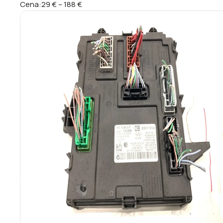
Cena:
29 €
–
188 €