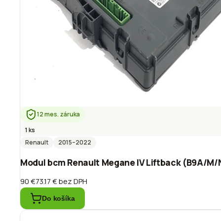
12 mes. záruka
1 ks
Renault
2015
–2022
Modul bcm Renault Megane IV Liftback (B9A/M
90 €
73.17 €
bez DPH
Do košíka