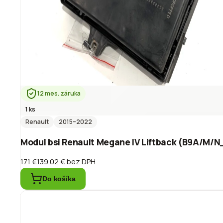
12 mes. záruka
1 ks
Renault
2015
–2022
Modul bsi Renault Megane IV Liftback (B9A/M/N
171 €
139.02 €
bez DPH
Do košíka