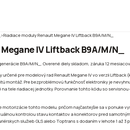
_
›
Riadiace moduly Renault Megane IV Liftback B9A/M/N_
t Megane IV Liftback B9A/M/N_
 generácie B9A/M/N_. Overené diely skladom, záruka 12 mesiacov,
 určené pre modelový rad Renault Megane IV vo verzii Liftback
tú montáž. Pre bezproblémovú funkčnosť elektroniky je nevyhnut
é na tele riadiacej jednotky. Porovnanie tohto kódu so servisno
zne motorizácie tohto modelu, pričom najčastejšie sa v ponuke v
vizuálnou kontrolou stavu kontaktov a konektorov pred samotný
uriérskych služieb GLS alebo Toptrans s dodaním v lehote 1 až 3