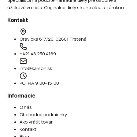
Špecialista na použité náhradné diely pre osobné a
úžitkové vozidlá. Originálne diely s kontrolou a zárukou.
Kontakt
Oravická 617/20, 02801 Trstená
+421 48 230 4169
info@karson.sk
PO–PIA 9:00–15:00
Informácie
O nás
Obchodné podmienky
Ako vrátiť tovar
Kontakt
Blog