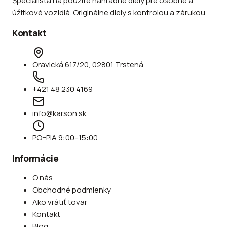
Špecialista na použité náhradné diely pre osobné a
úžitkové vozidlá. Originálne diely s kontrolou a zárukou.
Kontakt
Oravická 617/20, 02801 Trstená
+421 48 230 4169
info@karson.sk
PO–PIA 9:00–15:00
Informácie
O nás
Obchodné podmienky
Ako vrátiť tovar
Kontakt
Blog