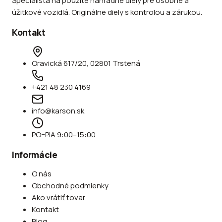
Špecialista na použité náhradné diely pre osobné a
úžitkové vozidlá. Originálne diely s kontrolou a zárukou.
Kontakt
Oravická 617/20, 02801 Trstená
+421 48 230 4169
info@karson.sk
PO–PIA 9:00–15:00
Informácie
O nás
Obchodné podmienky
Ako vrátiť tovar
Kontakt
Blog