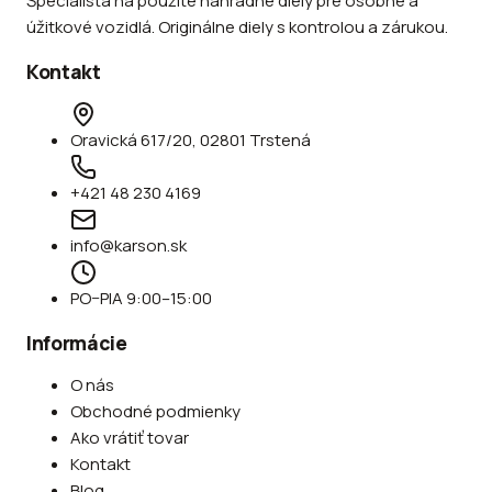
Špecialista na použité náhradné diely pre osobné a
úžitkové vozidlá. Originálne diely s kontrolou a zárukou.
Kontakt
Oravická 617/20, 02801 Trstená
+421 48 230 4169
info@karson.sk
PO–PIA 9:00–15:00
Informácie
O nás
Obchodné podmienky
Ako vrátiť tovar
Kontakt
Blog