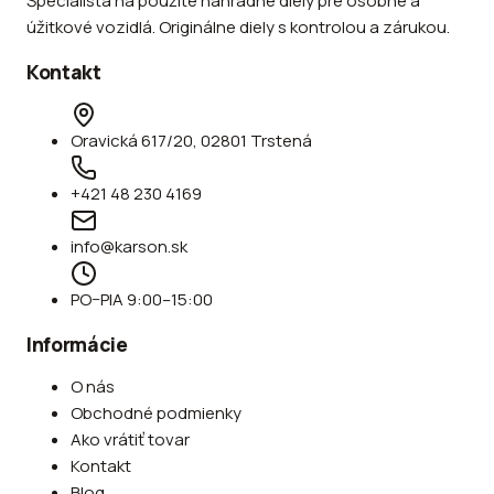
Špecialista na použité náhradné diely pre osobné a
úžitkové vozidlá. Originálne diely s kontrolou a zárukou.
Kontakt
Oravická 617/20, 02801 Trstená
+421 48 230 4169
info@karson.sk
PO–PIA 9:00–15:00
Informácie
O nás
Obchodné podmienky
Ako vrátiť tovar
Kontakt
Blog