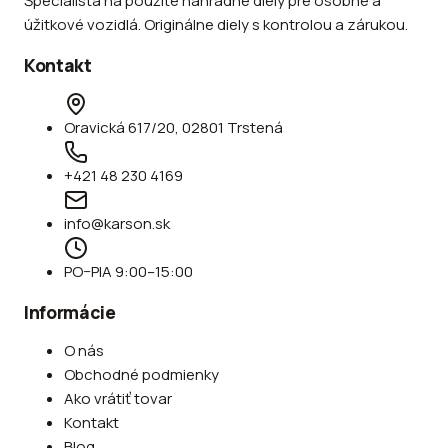
Špecialista na použité náhradné diely pre osobné a
úžitkové vozidlá. Originálne diely s kontrolou a zárukou.
Kontakt
Oravická 617/20, 02801 Trstená
+421 48 230 4169
info@karson.sk
PO–PIA 9:00–15:00
Informácie
O nás
Obchodné podmienky
Ako vrátiť tovar
Kontakt
Blog