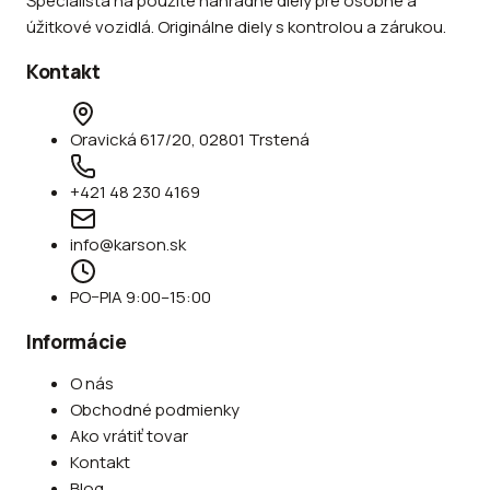
Špecialista na použité náhradné diely pre osobné a
úžitkové vozidlá. Originálne diely s kontrolou a zárukou.
Kontakt
Oravická 617/20, 02801 Trstená
+421 48 230 4169
info@karson.sk
PO–PIA 9:00–15:00
Informácie
O nás
Obchodné podmienky
Ako vrátiť tovar
Kontakt
Blog