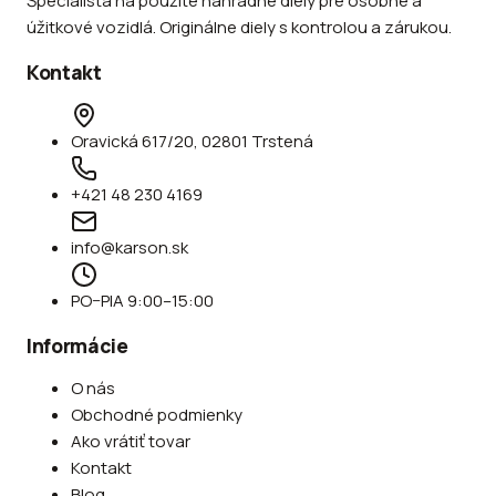
Špecialista na použité náhradné diely pre osobné a
úžitkové vozidlá. Originálne diely s kontrolou a zárukou.
Kontakt
Oravická 617/20, 02801 Trstená
+421 48 230 4169
info@karson.sk
PO–PIA 9:00–15:00
Informácie
O nás
Obchodné podmienky
Ako vrátiť tovar
Kontakt
Blog