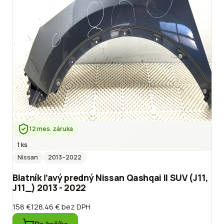
12 mes. záruka
1 ks
Nissan
2013
–2022
Blatník ľavý predný Nissan Qashqai II SUV (J11,
J11_) 2013 - 2022
158 €
128.46 €
bez DPH