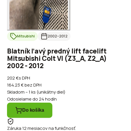
Mitsubishi
2002
–2012
Blatník ľavý predný lift facelift
Mitsubishi Colt VI (Z3_A, Z2_A)
2002 - 2012
202 €
s DPH
164.23 €
bez DPH
Skladom – 1 ks (unikátny diel)
Odosielame do 24 hodín
Do košíka
Záruka 12 mesiacov na funkčnosť