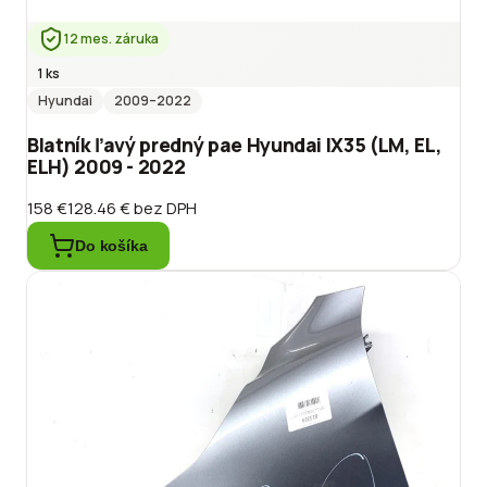
12 mes. záruka
1 ks
Hyundai
2009
–2022
Blatník ľavý predný pae Hyundai IX35 (LM, EL,
ELH) 2009 - 2022
158 €
128.46 €
bez DPH
Do košíka