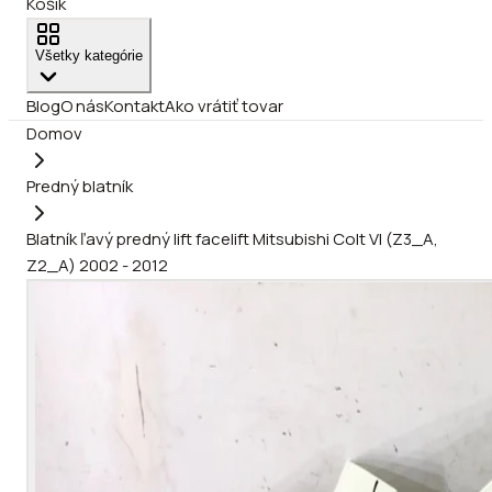
Košík
Všetky kategórie
Blog
O nás
Kontakt
Ako vrátiť tovar
Domov
Predný blatník
Blatník ľavý predný lift facelift Mitsubishi Colt VI (Z3_A,
Z2_A) 2002 - 2012