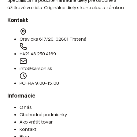
Špecialista na použité náhradné diely pre osobné a
úžitkové vozidlá. Originálne diely s kontrolou a zárukou.
Kontakt
Oravická 617/20, 02801 Trstená
+421 48 230 4169
info@karson.sk
PO–PIA 9:00–15:00
Informácie
O nás
Obchodné podmienky
Ako vrátiť tovar
Kontakt
Blog