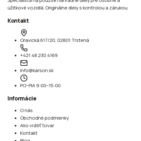
Špecialista na použité náhradné diely pre osobné a
úžitkové vozidlá. Originálne diely s kontrolou a zárukou.
Kontakt
Oravická 617/20, 02801 Trstená
+421 48 230 4169
info@karson.sk
PO–PIA 9:00–15:00
Informácie
O nás
Obchodné podmienky
Ako vrátiť tovar
Kontakt
Blog