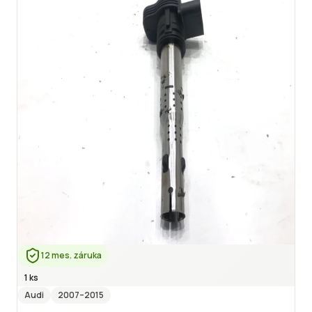
12 mes. záruka
1 ks
Audi
2007
–2015