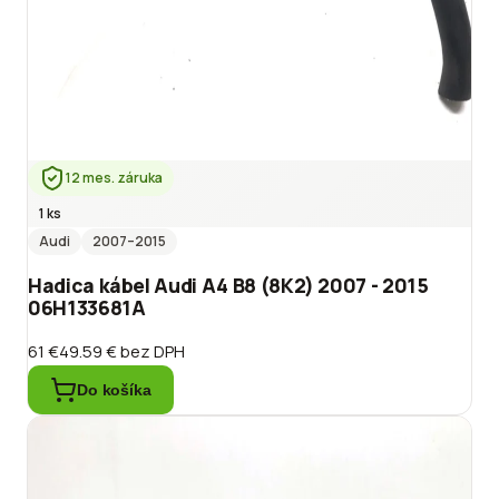
12 mes. záruka
1 ks
Audi
2007
–2015
Hadica kábel Audi A4 B8 (8K2) 2007 - 2015
06H133681A
61 €
49.59 €
bez DPH
Do košíka