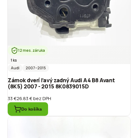
12 mes. záruka
1 ks
Audi
2007
–2015
Zámok dverí ľavý zadný Audi A4 B8 Avant
(8K5) 2007 - 2015 8K0839015D
33 €
26.83 €
bez DPH
Do košíka