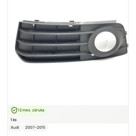
12 mes. záruka
1 ks
Audi
2007
–2015