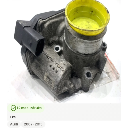
12 mes. záruka
1 ks
Audi
2007
–2015