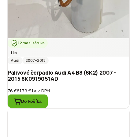
12 mes. záruka
1 ks
Audi
2007
–2015
Palivové čerpadlo Audi A4 B8 (8K2) 2007 -
2015 8K0919051AD
76 €
61.79 €
bez DPH
Do košíka