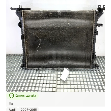
12 mes. záruka
1 ks
Audi
2007
–2015