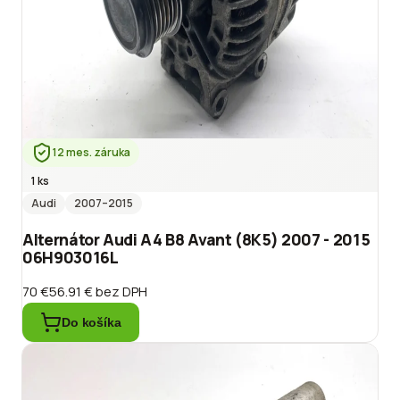
12 mes. záruka
1 ks
Audi
2007
–2015
Alternátor Audi A4 B8 Avant (8K5) 2007 - 2015
06H903016L
70 €
56.91 €
bez DPH
Do košíka