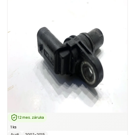
12 mes. záruka
1 ks
Audi
2007
–2015