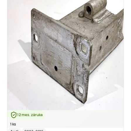
12 mes. záruka
1 ks