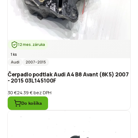
12 mes. záruka
1 ks
Audi
2007
–2015
Čerpadlo podtlak Audi A4 B8 Avant (8K5) 2007
- 2015 03L145100F
30 €
24.39 €
bez DPH
Do košíka