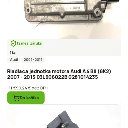
12 mes. záruka
1 ks
Audi
2007
–2015
Riadiaca jednotka motora Audi A4 B8 (8K2)
2007 - 2015 03L906022B 0281014235
111 €
90.24 €
bez DPH
Do košíka