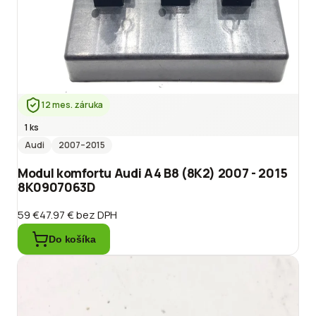
12 mes. záruka
1 ks
Audi
2007
–2015
Modul komfortu Audi A4 B8 (8K2) 2007 - 2015
8K0907063D
59 €
47.97 €
bez DPH
Do košíka