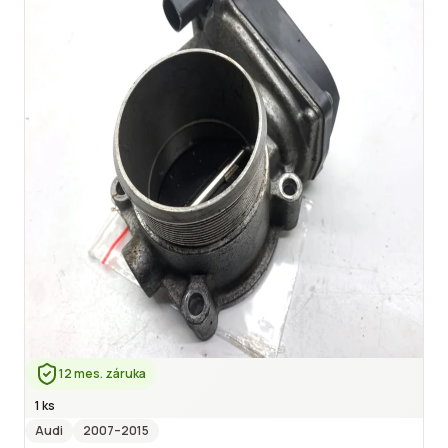
12 mes. záruka
1 ks
Audi
2007
–2015