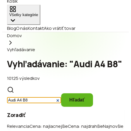
Košík
Všetky kategórie
Blog
O nás
Kontakt
Ako vrátiť tovar
Domov
Vyhľadávanie
Vyhľadávanie: "Audi A4 B8"
10125 výsledkov
Hľadať
Zoradiť
Relevancia
Cena: najlacnejšie
Cena: najdrahšie
Najnovšie