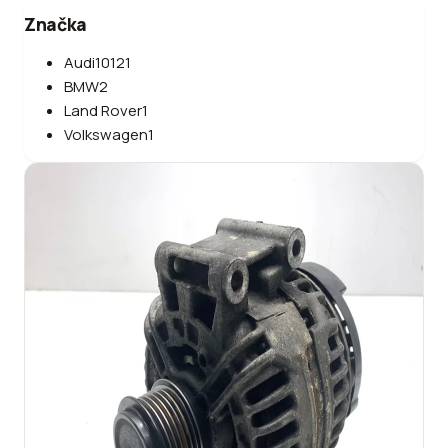
Značka
Audi
10121
BMW
2
Land Rover
1
Volkswagen
1