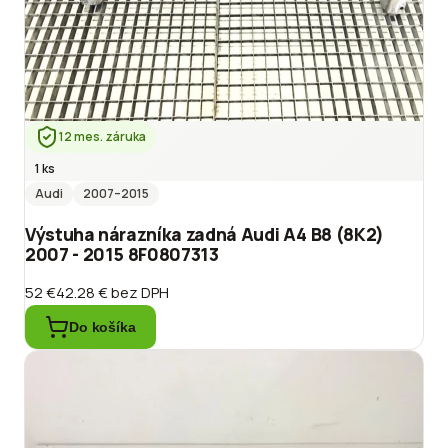
12 mes. záruka
1 ks
Audi
2007
–2015
Výstuha nárazníka zadná Audi A4 B8 (8K2)
2007 - 2015 8F0807313
52 €
42.28 €
bez DPH
Do košíka