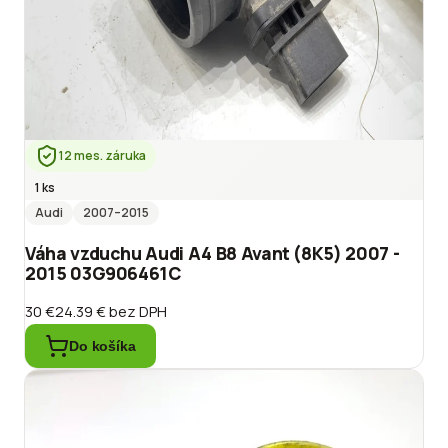
12 mes. záruka
1 ks
Audi
2007
–2015
Váha vzduchu Audi A4 B8 Avant (8K5) 2007 -
2015 03G906461C
30 €
24.39 €
bez DPH
Do košíka